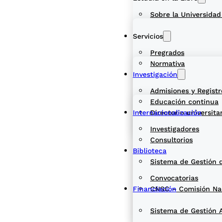
Sobre la Universidad
Servicios
Pregrados
Normativa
Investigación
Admisiones y Registr
Educación continua
Internacionalización
Directorio universita
Investigadores
Consultorios
Biblioteca
Sistema de Gestión 
Convocatorias
Financiación
CNSC – Comisión Naci
Sistema de Gestión 