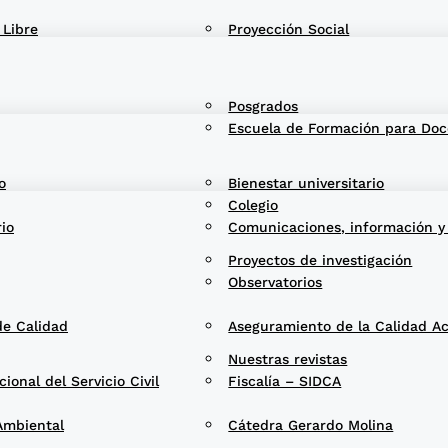
 Libre
Proyección Social
Posgrados
Escuela de Formación para Doc
o
Bienestar universitario
Colegio
rio
Comunicaciones, información y
Proyectos de investigación
Observatorios
de Calidad
Aseguramiento de la Calidad A
Nuestras revistas
onal del Servicio Civil
Fiscalía – SIDCA
Ambiental
Cátedra Gerardo Molina