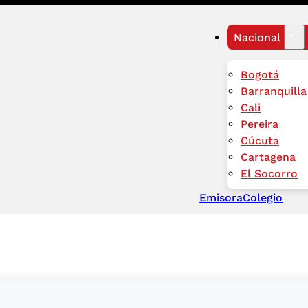
Nacional
Bogotá
Barranquilla
Cali
Pereira
Cúcuta
Cartagena
El Socorro
Emisora
Colegio