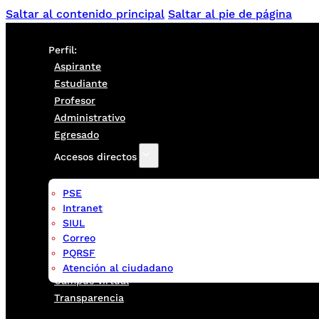
Saltar al contenido principal
Saltar al pie de página
Perfil:
Aspirante
Estudiante
Profesor
Administrativo
Egresado
Accesos directos
PSE
Intranet
SIUL
Correo
PQRSF
Atención al ciudadano
Campus virtual
Transparencia