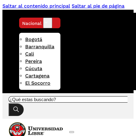
Saltar al contenido principal
Saltar al pie de página
Nacional
Bogotá
Barranquilla
Cali
Pereira
Cúcuta
Cartagena
El Socorro
Buscar