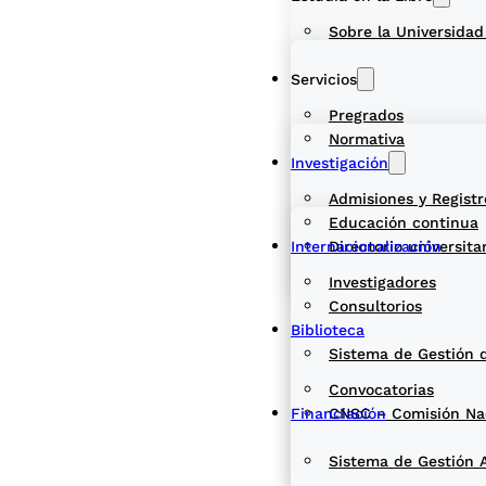
Sobre la Universidad
Servicios
Pregrados
Normativa
Investigación
Admisiones y Registr
Educación continua
Internacionalización
Directorio universita
Investigadores
Consultorios
Biblioteca
Sistema de Gestión 
Convocatorias
Financiación
CNSC – Comisión Naci
Sistema de Gestión 