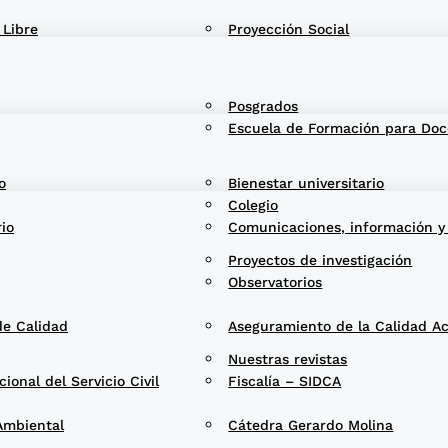
 Libre
Proyección Social
Posgrados
Escuela de Formación para Doc
o
Bienestar universitario
Colegio
rio
Comunicaciones, información y
Proyectos de investigación
Observatorios
de Calidad
Aseguramiento de la Calidad A
Nuestras revistas
onal del Servicio Civil
Fiscalía – SIDCA
Ambiental
Cátedra Gerardo Molina