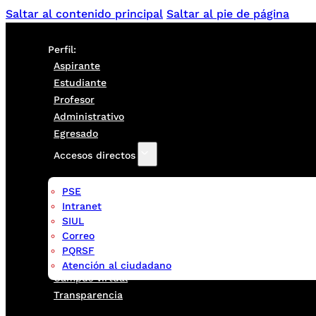
Saltar al contenido principal
Saltar al pie de página
Perfil:
Aspirante
Estudiante
Profesor
Administrativo
Egresado
Accesos directos
PSE
Intranet
SIUL
Correo
PQRSF
Atención al ciudadano
Campus virtual
Transparencia