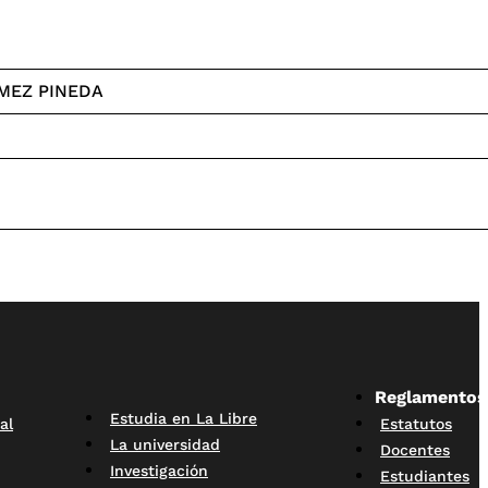
MEZ PINEDA
Reglamentos
Estudia en La Libre
al
Estatutos
La universidad
Docentes
Investigación
Estudiantes