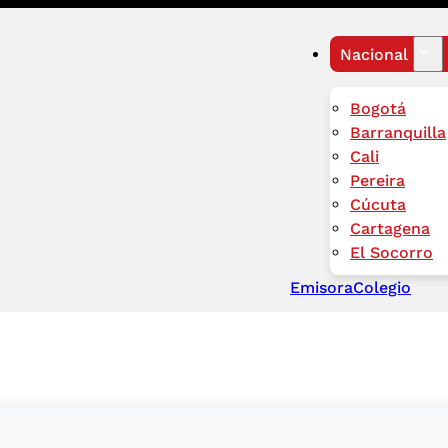
Nacional
Bogotá
Barranquilla
Cali
Pereira
Cúcuta
Cartagena
El Socorro
Emisora
Colegio