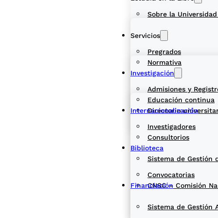
Sobre la Universidad
Servicios
Pregrados
Normativa
Investigación
Admisiones y Registr
Educación continua
Internacionalización
Directorio universita
Investigadores
Consultorios
Biblioteca
Sistema de Gestión 
Convocatorias
Financiación
CNSC – Comisión Naci
Sistema de Gestión 