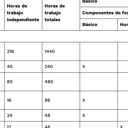
Básico
Horas de
Horas de
trabajo
trabajo
Componentes de for
independiente
totales
Básico
Hum
216
1440
40
240
X
80
480
16
96
X
24
48
X
12
48
X