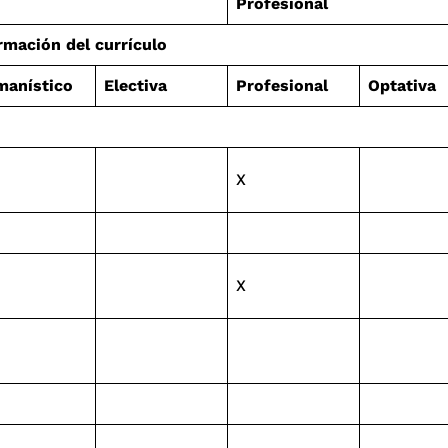
Profesional
mación del currículo
anístico
Electiva
Profesional
Optativa
X
X