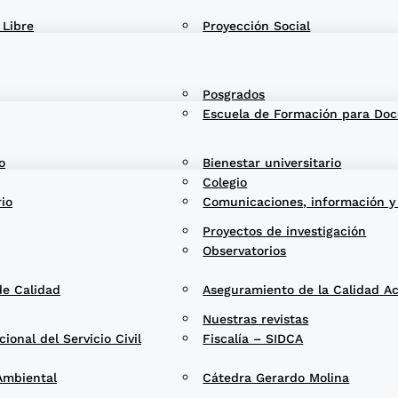
 Libre
Proyección Social
Posgrados
Escuela de Formación para Doc
o
Bienestar universitario
Colegio
rio
Comunicaciones, información y
Proyectos de investigación
Observatorios
de Calidad
Aseguramiento de la Calidad A
Nuestras revistas
onal del Servicio Civil
Fiscalía – SIDCA
Ambiental
Cátedra Gerardo Molina