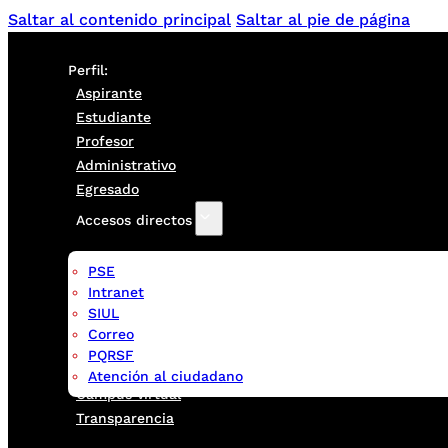
Saltar al contenido principal
Saltar al pie de página
Perfil:
Aspirante
Estudiante
Profesor
Administrativo
Egresado
Accesos directos
PSE
Intranet
SIUL
Correo
PQRSF
Atención al ciudadano
Campus virtual
Transparencia