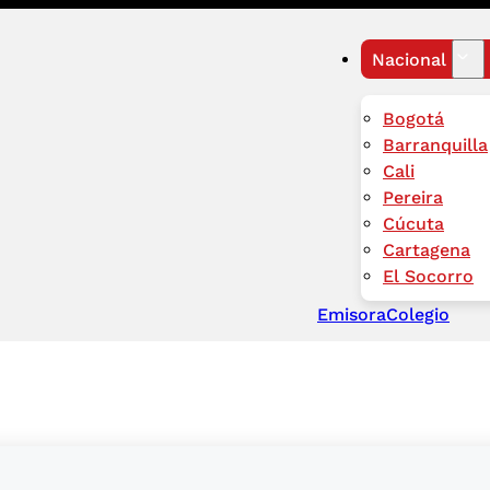
Nacional
Bogotá
Barranquilla
Cali
Pereira
Cúcuta
Cartagena
El Socorro
Emisora
Colegio