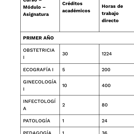
Créditos
Horas de
Módulo –
académicos
trabajo
Asignatura
directo
PRIMER AÑO
OBSTETRICIA
30
1224
I
ECOGRAFÍA I
5
200
GINECOLOGÍA
10
400
I
INFECTOLOGÍ
2
80
A
PATOLOGÍA
1
24
PEDAGOGÍA
1
36