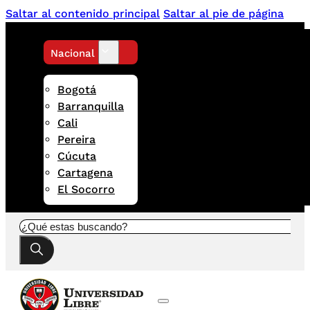
Saltar al contenido principal
Saltar al pie de página
Nacional
Bogotá
Barranquilla
Cali
Pereira
Cúcuta
Cartagena
El Socorro
Buscar