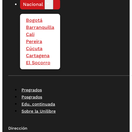
Nacional
Bogotá
Barranquilla
Cali
Pereira
Cúcuta
Cartagena
El Socorro
Pregrados
Posgrados
Edu. continuada
Sobre la Unilibre
Dirección