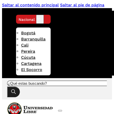
Saltar al contenido principal
Saltar al pie de página
Nacional
Bogotá
Barranquilla
Cali
Pereira
Cúcuta
Cartagena
El Socorro
Buscar