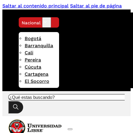
Saltar al contenido principal
Saltar al pie de página
Nacional
Bogotá
Barranquilla
Cali
Pereira
Cúcuta
Cartagena
El Socorro
Buscar