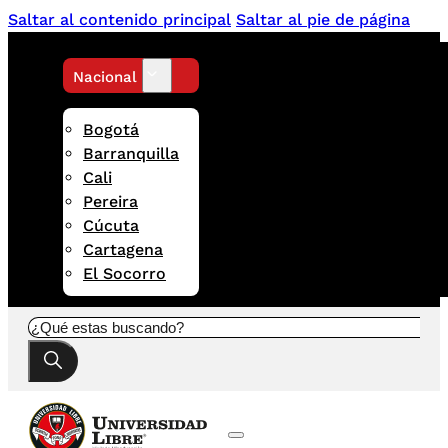
Saltar al contenido principal
Saltar al pie de página
Nacional
Bogotá
Barranquilla
Cali
Pereira
Cúcuta
Cartagena
El Socorro
Buscar