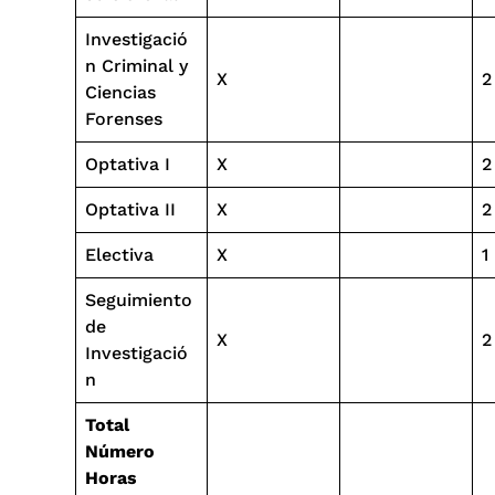
Investigació
n Criminal y
X
2
Ciencias
Forenses
Optativa I
X
2
Optativa II
X
2
Electiva
X
1
Seguimiento
de
X
2
Investigació
n
Total
Número
Horas