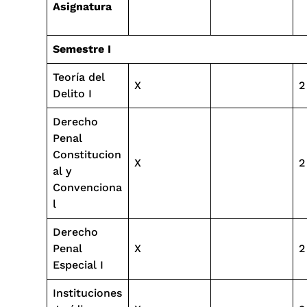
Asignatura
Semestre I
Teoría del
X
2
Delito I
Derecho
Penal
Constitucion
X
2
al y
Convenciona
l
Derecho
Penal
X
2
Especial I
Instituciones