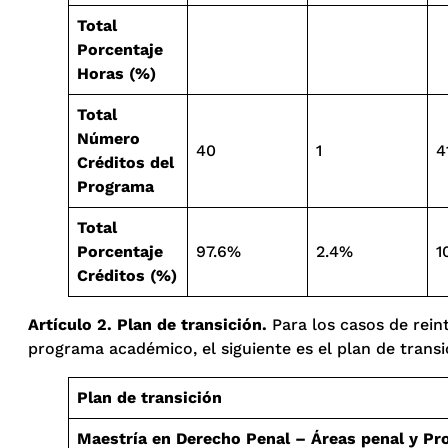
Total
Porcentaje
Horas (%)
Total
Número
40
1
4
Créditos del
Programa
Total
Porcentaje
97.6%
2.4%
1
Créditos (%)
Artículo 2. Plan de transición.
Para los casos de reint
programa académico, el siguiente es el plan de transi
Plan de transición
Maestría en Derecho Penal – Áreas penal y Pr