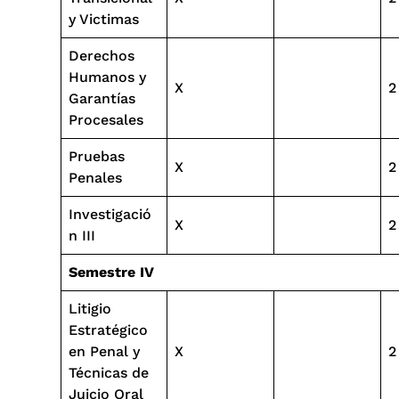
y Victimas
Derechos
Humanos y
X
2
Garantías
Procesales
Pruebas
X
2
Penales
Investigació
X
2
n III
Semestre IV
Litigio
Estratégico
en Penal y
X
2
Técnicas de
Juicio Oral