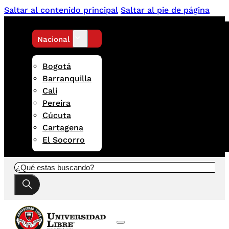
Saltar al contenido principal
Saltar al pie de página
Nacional
Bogotá
Barranquilla
Cali
Pereira
Cúcuta
Cartagena
El Socorro
Buscar