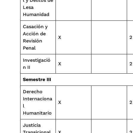
l y Delitos de
Lesa
Humanidad
Casación y
Acción de
X
2
Revisión
Penal
Investigació
X
2
n II
Semestre III
Derecho
Internaciona
X
2
l
Humanitario
Justicia
Transicional
X
2