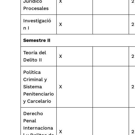
Jurídico
X
2
Procesales
Investigació
X
2
n I
Semestre II
Teoría del
X
2
Delito II
Política
Criminal y
Sistema
X
2
Penitenciario
y Carcelario
Derecho
Penal
Internaciona
X
2