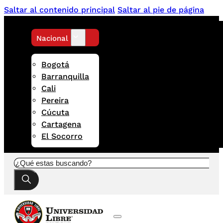
Saltar al contenido principal
Saltar al pie de página
Nacional
Bogotá
Barranquilla
Cali
Pereira
Cúcuta
Cartagena
El Socorro
Buscar