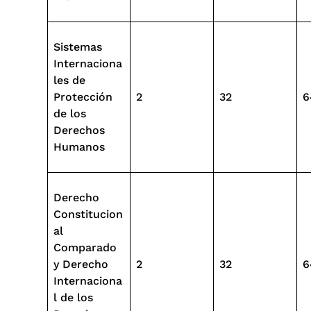
Sistemas
Internaciona
les de
Protección
2
32
6
de los
Derechos
Humanos
Derecho
Constitucion
al
Comparado
y Derecho
2
32
6
Internaciona
l de los