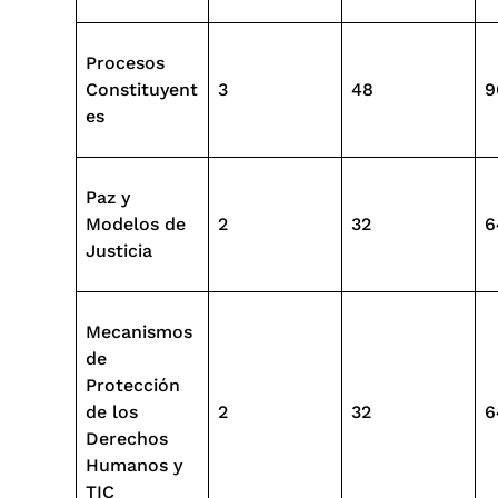
Procesos
Constituyent
3
48
9
es
Paz y
Modelos de
2
32
6
Justicia
Mecanismos
de
Protección
de los
2
32
6
Derechos
Humanos y
TIC