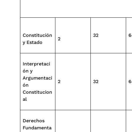
Constitución
32
6
2
y Estado
Interpretaci
ón y
Argumentaci
2
32
6
ón
Constitucion
al
Derechos
Fundamenta