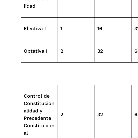
lidad
Electiva I
1
16
3
Optativa I
2
32
6
Control de
Constitucion
alidad y
2
32
6
Precedente
Constitucion
al