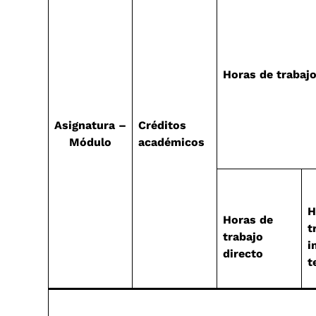
Horas de trabaj
Asignatura –
Créditos
Módulo
académicos
H
Horas de
t
trabajo
i
directo
t