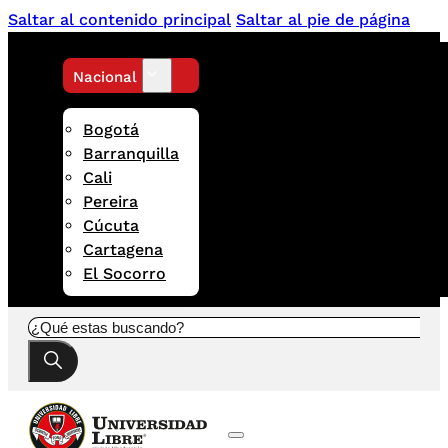
Saltar al contenido principal
Saltar al pie de página
Nacional
Bogotá
Barranquilla
Cali
Pereira
Cúcuta
Cartagena
El Socorro
Buscar