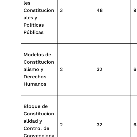
les
Constitucion
3
48
9
ales y
Políticas
Públicas
Modelos de
Constitucion
alismo y
2
32
6
Derechos
Humanos
Bloque de
Constitucion
alidad y
2
32
6
Control de
Convenciona