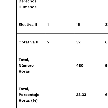
Derechos
Humanos
Electiva II
1
16
3
Optativa II
2
32
6
Total,
Número
480
9
Horas
Total,
Porcentaje
33,33
6
Horas (%)