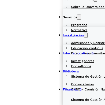
Sobre la Universidad
Servicios
Pregrados
Normativa
Investigación
Admisiones y Registr
Educación continua
Internacionalización
Directorio universita
Investigadores
Consultorios
Biblioteca
Sistema de Gestión 
Convocatorias
Financiación
CNSC – Comisión Naci
Sistema de Gestión 