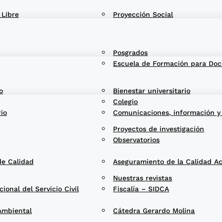
 Libre
Proyección Social
Posgrados
Escuela de Formación para Doc
o
Bienestar universitario
Colegio
rio
Comunicaciones, información y
Proyectos de investigación
Observatorios
de Calidad
Aseguramiento de la Calidad A
Nuestras revistas
onal del Servicio Civil
Fiscalía – SIDCA
Ambiental
Cátedra Gerardo Molina