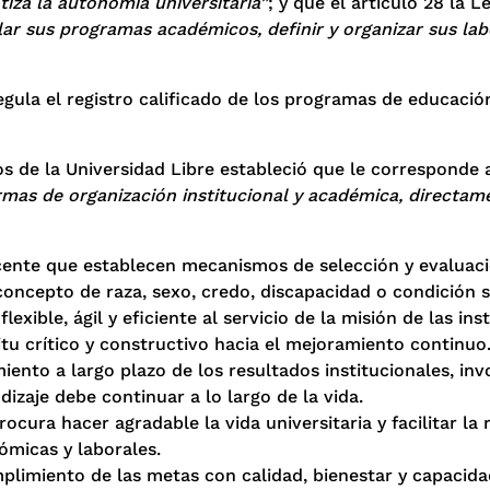
tiza la autonomía universitaria”
; y que el artículo 28 la 
llar sus programas académicos, definir y organizar sus lab
egula el registro calificado de los programas de educació
tos de la Universidad Libre estableció que le corresponde 
mas de organización institucional y académica, directame
nte que establecen mecanismos de selección y evaluació
oncepto de raza, sexo, credo, discapacidad o condición s
exible, ágil y eficiente al servicio de la misión de las in
tu crítico y constructivo hacia el mejoramiento continuo
to a largo plazo de los resultados institucionales, invol
ndizaje debe continuar a lo largo de la vida.
cura hacer agradable la vida universitaria y facilitar la 
ómicas y laborales.
mplimiento de las metas con calidad, bienestar y capacida