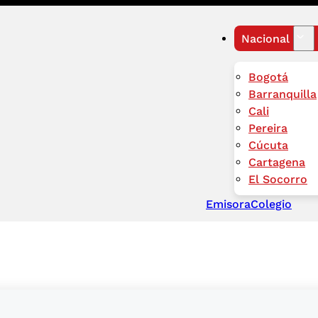
Nacional
Bogotá
Barranquilla
Cali
Pereira
Cúcuta
Cartagena
El Socorro
Emisora
Colegio