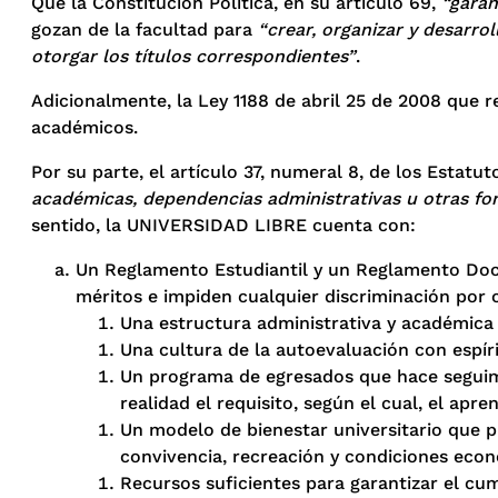
Que la Constitución Política, en su artículo 69,
“garan
gozan de la facultad para
“crear, organizar y desarro
otorgar los títulos correspondientes”
.
Adicionalmente, la Ley 1188 de abril 25 de 2008 que r
académicos.
Por su parte, el artículo 37, numeral 8, de los Estatu
académicas, dependencias administrativas u otras for
sentido, la UNIVERSIDAD LIBRE cuenta con:
Un Reglamento Estudiantil y un Reglamento Doce
méritos e impiden cualquier discriminación por c
Una estructura administrativa y académica fl
Una cultura de la autoevaluación con espíri
Un programa de egresados que hace seguimien
realidad el requisito, según el cual, el apre
Un modelo de bienestar universitario que pro
convivencia, recreación y condiciones econ
Recursos suficientes para garantizar el cu