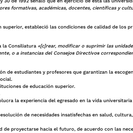
Ley 30 de 1992 señaló que en ejercicio de ésta las universi
ores formativas, académicas, docentes, científicas y cultu
n superior, estableció las condiciones de calidad de los 
a la Consiliatura
«[c]rear, modificar o suprimir las unidad
nte, o a instancias del Consejo
s
Directivo
s
correspondie
n de estudiantes y profesores que garantizan la escogen
ocial.
stituciones de educación superior.
.
ucra la experiencia del egresado en la vida universitaria
resolución de necesidades insatisfechas en salud, cultura,
d de proyectarse hacia el futuro, de acuerdo con las nec