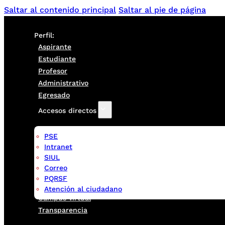
Saltar al contenido principal
Saltar al pie de página
Perfil:
Aspirante
Estudiante
Profesor
Administrativo
Egresado
Accesos directos
PSE
Intranet
SIUL
Correo
PQRSF
Atención al ciudadano
Campus virtual
Transparencia