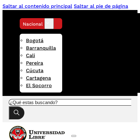
Saltar al contenido principal
Saltar al pie de página
Nacional
Bogotá
Barranquilla
Cali
Pereira
Cúcuta
Cartagena
El Socorro
Buscar