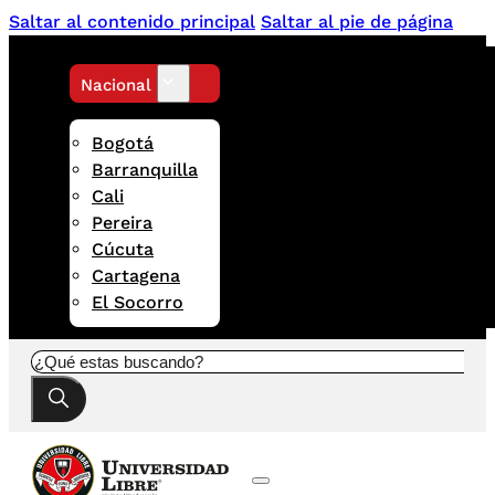
Saltar al contenido principal
Saltar al pie de página
Nacional
Bogotá
Barranquilla
Cali
Pereira
Cúcuta
Cartagena
El Socorro
Buscar