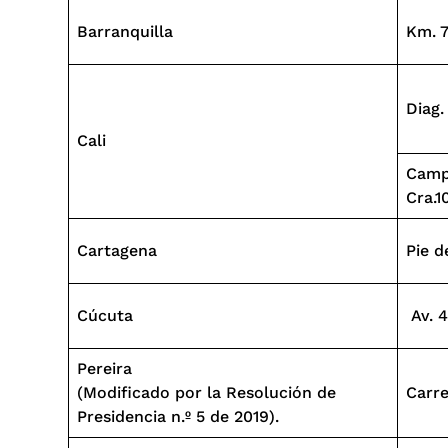
Barranquilla
Km. 7
Diag.
Cali
Campu
Cra.1
Cartagena
Pie d
Cúcuta
Av. 4
Pereira
(Modificado por la Resolución de
Carre
Presidencia n.º 5 de 2019).