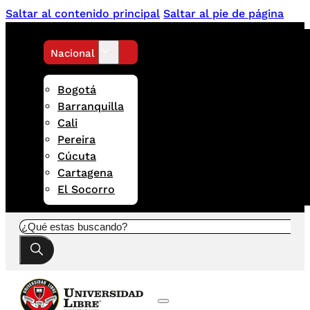
Saltar al contenido principal
Saltar al pie de página
Nacional
Bogotá
Barranquilla
Cali
Pereira
Cúcuta
Cartagena
El Socorro
Buscar