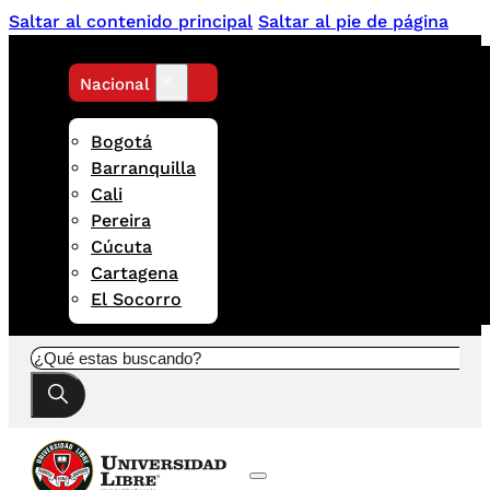
Saltar al contenido principal
Saltar al pie de página
Nacional
Bogotá
Barranquilla
Cali
Pereira
Cúcuta
Cartagena
El Socorro
Buscar