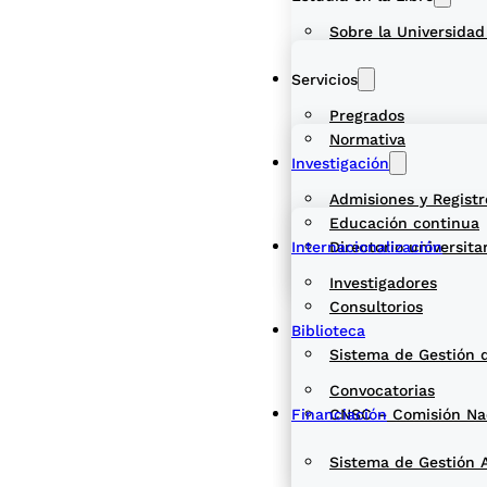
Sobre la Universidad
Servicios
Pregrados
Normativa
Investigación
Admisiones y Registr
Educación continua
Internacionalización
Directorio universita
Investigadores
Consultorios
Biblioteca
Sistema de Gestión 
Convocatorias
Financiación
CNSC – Comisión Naci
Sistema de Gestión 