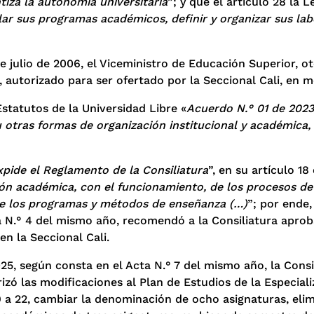
tiza la autonomía universitaria
”; y que el artículo 28 la 
llar sus programas académicos, definir y organizar sus lab
 julio de 2006, el Viceministro de Educación Superior, ot
 autorizado para ser ofertado por la Seccional Cali, en m
Estatutos de la Universidad Libre «
Acuerdo N.° 01 de 2023
otras formas de organización institucional y académica, 
expide el Reglamento de la Consiliatura
”, en su artículo 18
ón académica, con el funcionamiento, de los procesos de
a de los programas y métodos de enseñanza (…)
”; por ende
ta N.° 4 del mismo año, recomendó a la Consiliatura aprob
en la Seccional Cali.
2025, según consta en el Acta N.° 7 del mismo año, la Cons
 las modificaciones al Plan de Estudios de la Especializ
a 22, cambiar la denominación de ocho asignaturas, elimin