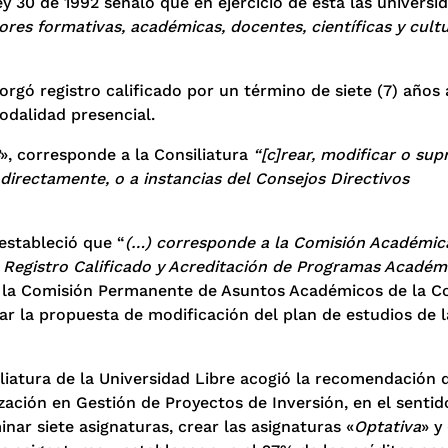
Ley 30 de 1992 señaló que en ejercicio de ésta las universi
ores formativas, académicas, docentes, científicas y cultu
orgó registro calificado por un término de siete (7) años 
odalidad presencial.
», corresponde a la Consiliatura
“[c]rear, modificar o supr
directamente, o a instancias del Consejos Directivos
 estableció que “
(…) corresponde a la Comisión Académica
 Registro Calificado y Acreditación de Programas Académi
, la Comisión Permanente de Asuntos Académicos de la Co
ar la propuesta de modificación del plan de estudios de l
iliatura de la Universidad Libre acogió la recomendación 
ación en Gestión de Proyectos de Inversión, en el sentid
ar siete asignaturas, crear las asignaturas «
Optativa
» y