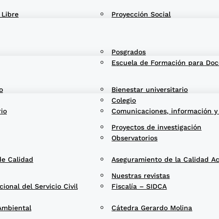
 Libre
Proyección Social
Posgrados
Escuela de Formación para Doc
o
Bienestar universitario
Colegio
rio
Comunicaciones, información y
Proyectos de investigación
Observatorios
de Calidad
Aseguramiento de la Calidad A
Nuestras revistas
onal del Servicio Civil
Fiscalía – SIDCA
Ambiental
Cátedra Gerardo Molina