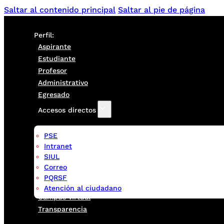
Saltar al contenido principal
Saltar al pie de página
Perfil:
Aspirante
Estudiante
Profesor
Administrativo
Egresado
Accesos directos
PSE
Intranet
SIUL
Correo
PQRSF
Atención al ciudadano
Campus virtual
Transparencia