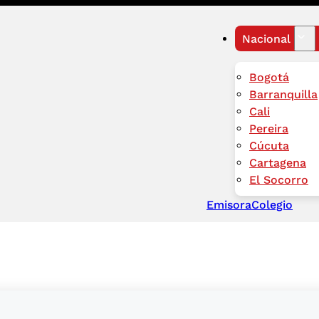
Nacional
Bogotá
Barranquilla
Cali
Pereira
Cúcuta
Cartagena
El Socorro
Emisora
Colegio