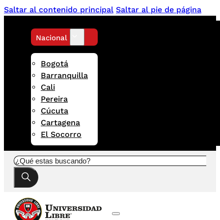
Saltar al contenido principal
Saltar al pie de página
Nacional
Bogotá
Barranquilla
Cali
Pereira
Cúcuta
Cartagena
El Socorro
Buscar