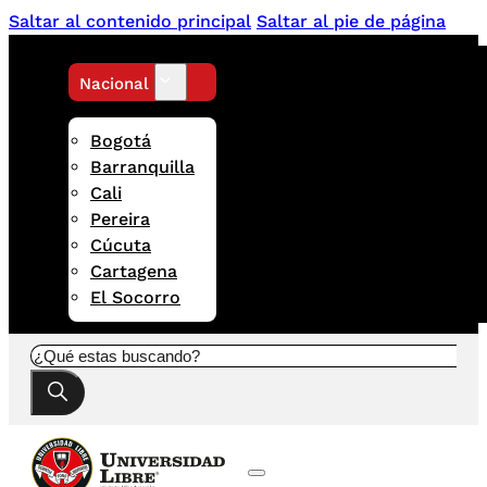
Saltar al contenido principal
Saltar al pie de página
Nacional
Bogotá
Barranquilla
Cali
Pereira
Cúcuta
Cartagena
El Socorro
Buscar