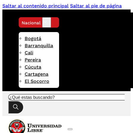
Saltar al contenido principal
Saltar al pie de página
Nacional
Bogotá
Barranquilla
Cali
Pereira
Cúcuta
Cartagena
El Socorro
Buscar