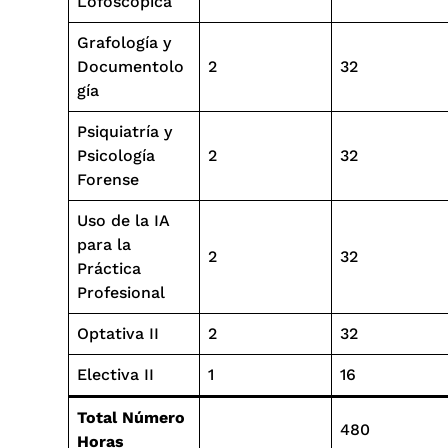
Lofoscópica
Grafología y
Documentolo
2
32
gía
Psiquiatría y
Psicología
2
32
Forense
Uso de la IA
para la
2
32
Práctica
Profesional
Optativa II
2
32
Electiva II
1
16
Total Número
480
Horas