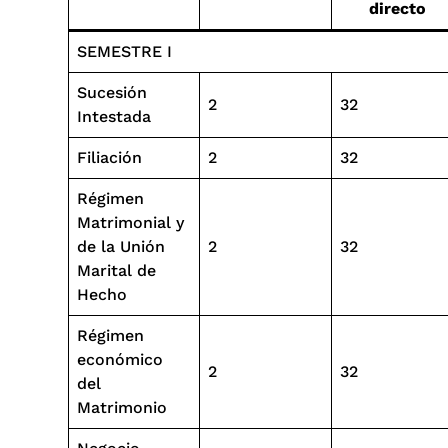
directo
SEMESTRE I
Sucesión
2
32
Intestada
Filiación
2
32
Régimen
Matrimonial y
de la Unión
2
32
Marital de
Hecho
Régimen
económico
2
32
del
Matrimonio