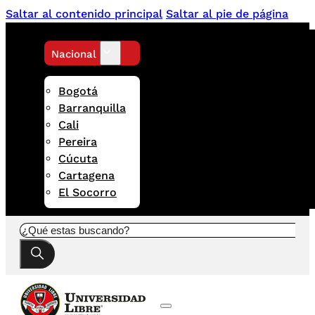
Saltar al contenido principal
Saltar al pie de página
Nacional
Bogotá
Barranquilla
Cali
Pereira
Cúcuta
Cartagena
El Socorro
Buscar