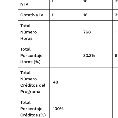
1
16
3
n IV
Optativa IV
1
16
3
Total
Número
768
1
Horas
Total
Porcentaje
33.3%
6
Horas (%)
Total
Número
48
Créditos del
Programa
Total
Porcentaje
100%
Créditos (%)