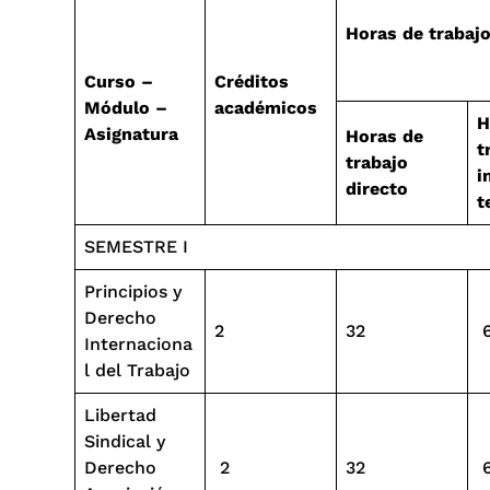
Horas de trabajo
Curso –
Créditos
Módulo –
académicos
H
Asignatura
Horas de
t
trabajo
i
directo
t
SEMESTRE I
Principios y
Derecho
2
32
Internaciona
l del Trabajo
Libertad
Sindical y
Derecho
2
32