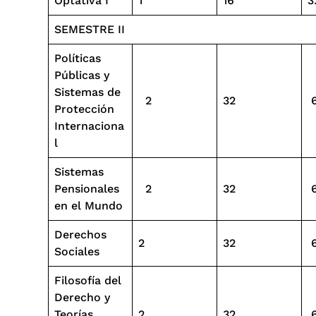
Optativa I
1
16
3
SEMESTRE II
Políticas
Públicas y
Sistemas de
2
32
Protección
Internaciona
l
Sistemas
Pensionales
2
32
en el Mundo
Derechos
2
32
Sociales
Filosofía del
Derecho y
Teorías
2
32