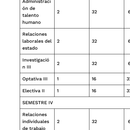
Administraci
ón de
2
32
talento
humano
Relaciones
laborales del
2
32
estado
Investigació
2
32
n III
Optativa III
1
16
3
Electiva II
1
16
3
SEMESTRE IV
Relaciones
individuales
2
32
de trabajo