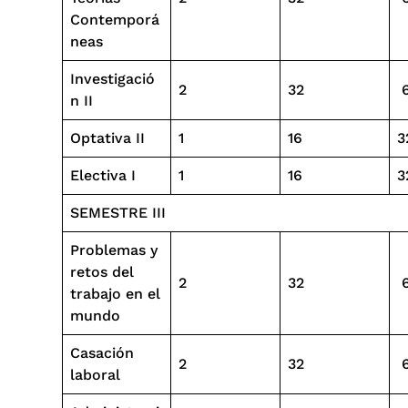
Contemporá
neas
Investigació
2
32
n II
Optativa II
1
16
3
Electiva I
1
16
3
SEMESTRE III
Problemas y
retos del
2
32
trabajo en el
mundo
Casación
2
32
laboral