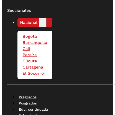
Seccionales
Nacional
Bogotá
Barranquilla
Cali
Pereira
Cúcuta
Cartagena
El Socorro
Pregrados
Posgrados
Edu. continuada