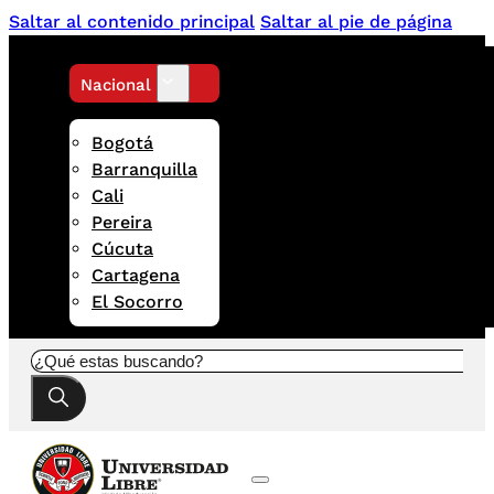
Saltar al contenido principal
Saltar al pie de página
Nacional
Bogotá
Barranquilla
Cali
Pereira
Cúcuta
Cartagena
El Socorro
Buscar