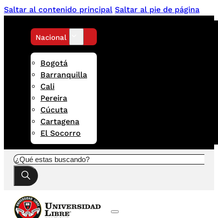
Saltar al contenido principal
Saltar al pie de página
Nacional
Bogotá
Barranquilla
Cali
Pereira
Cúcuta
Cartagena
El Socorro
Buscar