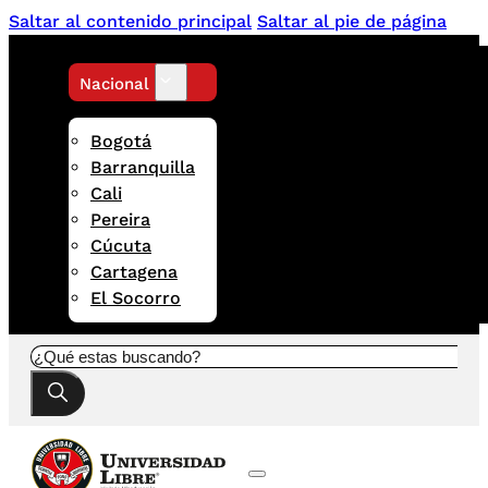
Saltar al contenido principal
Saltar al pie de página
Nacional
Bogotá
Barranquilla
Cali
Pereira
Cúcuta
Cartagena
El Socorro
Buscar