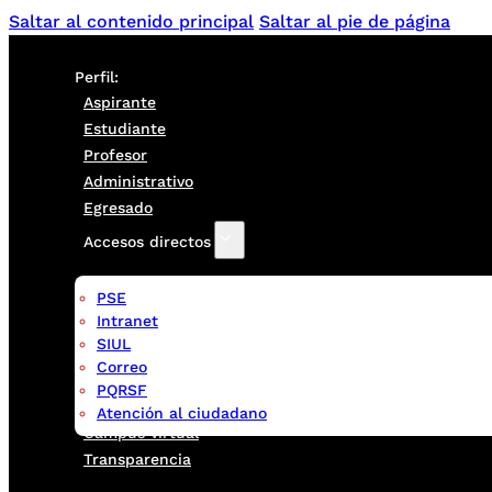
Saltar al contenido principal
Saltar al pie de página
Perfil:
Aspirante
Estudiante
Profesor
Administrativo
Egresado
Accesos directos
PSE
Intranet
SIUL
Correo
PQRSF
Atención al ciudadano
Campus virtual
Transparencia