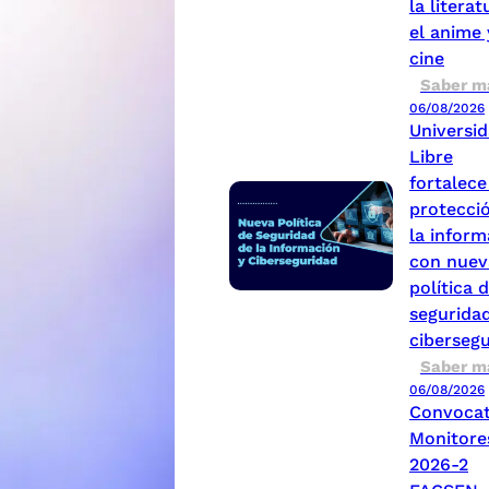
la literat
el anime 
cine
Saber m
06/08/2026
Universi
Libre
fortalece
protecci
la inform
con nuev
política 
seguridad
ciberseg
Saber m
06/08/2026
Convocat
Monitore
2026-2