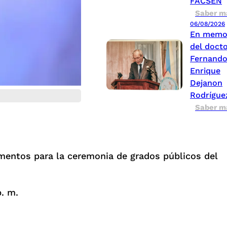
FACSEN
Saber m
06/08/2026
En memo
del doct
Fernand
Enrique
Dejanon
Rodrígue
Saber m
umentos para la ceremonia de grados públicos del
p. m.