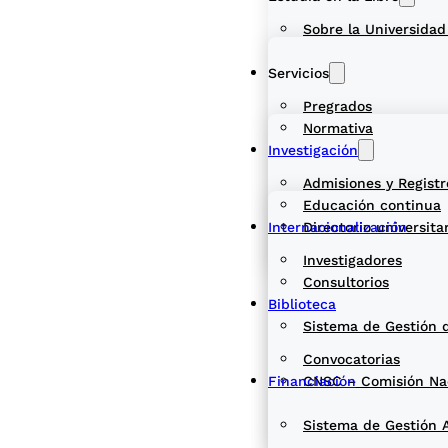
Sobre la Universidad
Servicios
Pregrados
Normativa
Investigación
Admisiones y Registr
Educación continua
Internacionalización
Directorio universita
Investigadores
Consultorios
Biblioteca
Sistema de Gestión 
Convocatorias
Financiación
CNSC – Comisión Naci
Sistema de Gestión 