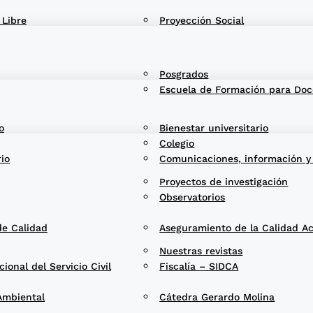
 Libre
Proyección Social
Posgrados
Escuela de Formación para Doc
o
Bienestar universitario
Colegio
rio
Comunicaciones, información y
Proyectos de investigación
Observatorios
de Calidad
Aseguramiento de la Calidad A
Nuestras revistas
onal del Servicio Civil
Fiscalía – SIDCA
Ambiental
Cátedra Gerardo Molina