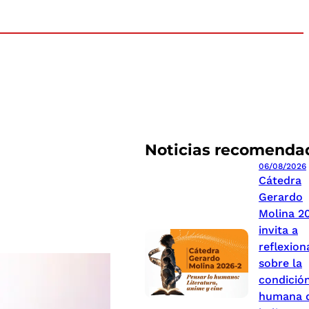
Noticias recomenda
06/08/2026
Cátedra
Gerardo
Molina 2
invita a
reflexion
sobre la
condició
humana 