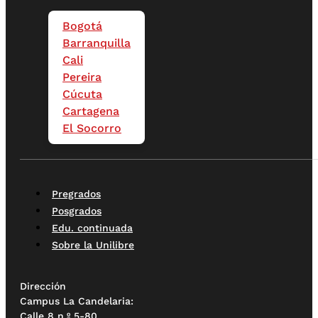
Bogotá
Barranquilla
Cali
Pereira
Cúcuta
Cartagena
El Socorro
Pregrados
Posgrados
Edu. continuada
Sobre la Unilibre
Dirección
Campus La Candelaria:
Calle 8 n.º 5-80