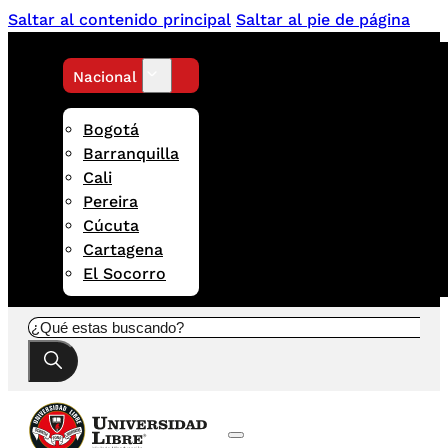
Saltar al contenido principal
Saltar al pie de página
Nacional
Bogotá
Barranquilla
Cali
Pereira
Cúcuta
Cartagena
El Socorro
Buscar