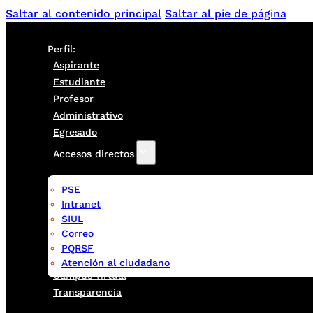
Saltar al contenido principal
Saltar al pie de página
Perfil:
Aspirante
Estudiante
Profesor
Administrativo
Egresado
Accesos directos
PSE
Intranet
SIUL
Correo
PQRSF
Atención al ciudadano
Campus virtual
Transparencia