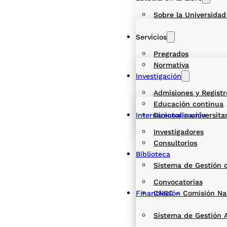
Sobre la Universidad
Servicios
Pregrados
Normativa
Investigación
Admisiones y Registr
Educación continua
Internacionalización
Directorio universita
Investigadores
Consultorios
Biblioteca
Sistema de Gestión 
Convocatorias
Financiación
CNSC – Comisión Naci
Sistema de Gestión 