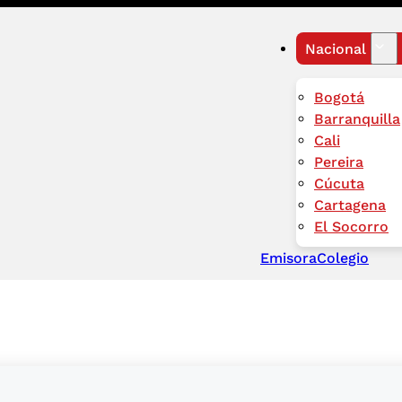
Nacional
Bogotá
Barranquilla
Cali
Pereira
Cúcuta
Cartagena
El Socorro
Emisora
Colegio