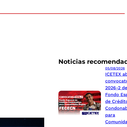
Noticias recomenda
05/08/2026
ICETEX a
convocat
2026-2 de
Fondo Esp
de Crédit
Condonab
para
Comunid