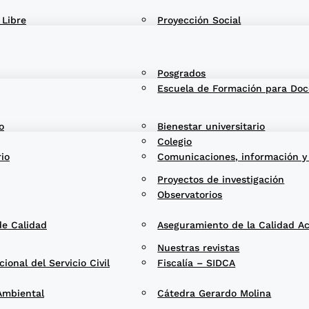
 Libre
Proyección Social
Posgrados
Escuela de Formación para Doc
o
Bienestar universitario
Colegio
rio
Comunicaciones, información y
Proyectos de investigación
Observatorios
de Calidad
Aseguramiento de la Calidad A
Nuestras revistas
onal del Servicio Civil
Fiscalía – SIDCA
Ambiental
Cátedra Gerardo Molina