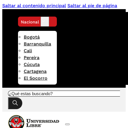
Saltar al contenido principal
Saltar al pie de página
Nacional
Bogotá
Barranquilla
Cali
Pereira
Cúcuta
Cartagena
El Socorro
Buscar