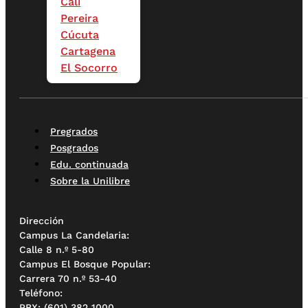
Cali
Pereira
Cúcuta
Cartagena
El Socorro
Pregrados
Posgrados
Edu. continuada
Sobre la Unilibre
Dirección
Campus La Candelaria:
Calle 8 n.º 5-80
Campus El Bosque Popular:
Carrera 70 n.º 53-40
Teléfono:
PBX: (601) 382 1000