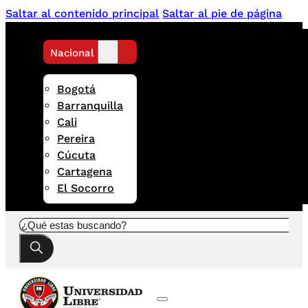
Saltar al contenido principal
Saltar al pie de página
Nacional
Bogotá
Barranquilla
Cali
Pereira
Cúcuta
Cartagena
El Socorro
Buscar