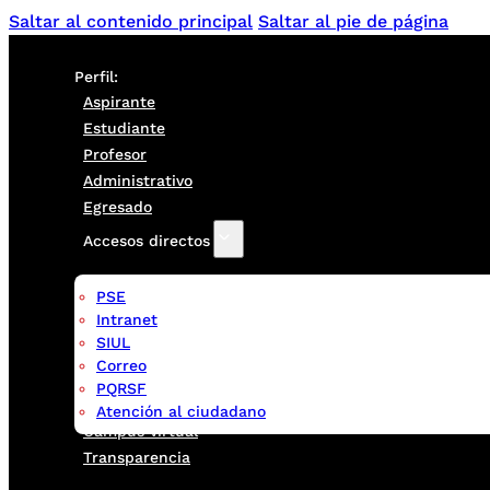
Saltar al contenido principal
Saltar al pie de página
Perfil:
Aspirante
Estudiante
Profesor
Administrativo
Egresado
Accesos directos
PSE
Intranet
SIUL
Correo
PQRSF
Atención al ciudadano
Campus virtual
Transparencia