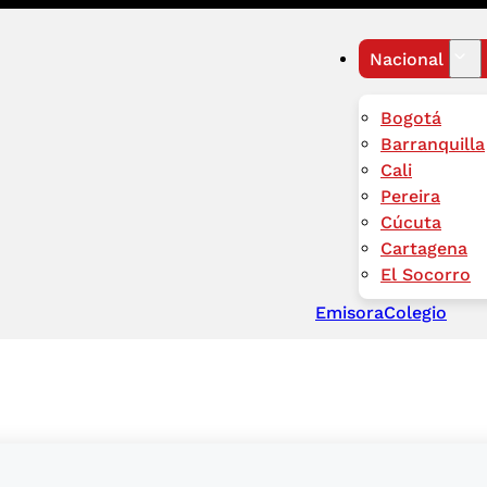
Nacional
Bogotá
Barranquilla
Cali
Pereira
Cúcuta
Cartagena
El Socorro
Emisora
Colegio