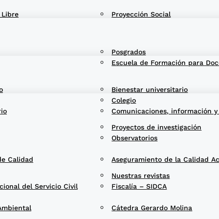
 Libre
Proyección Social
Posgrados
Escuela de Formación para Doc
o
Bienestar universitario
Colegio
rio
Comunicaciones, información y
Proyectos de investigación
Observatorios
de Calidad
Aseguramiento de la Calidad A
Nuestras revistas
onal del Servicio Civil
Fiscalía – SIDCA
Ambiental
Cátedra Gerardo Molina