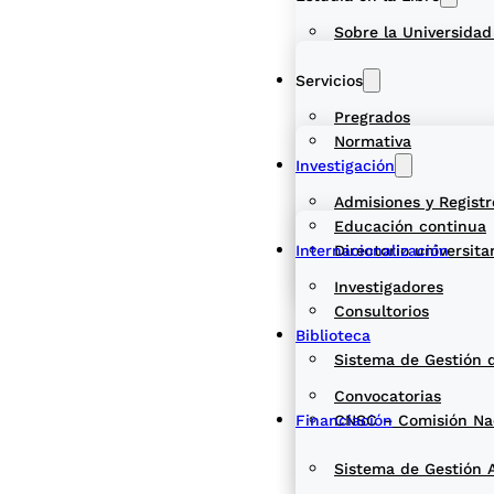
Sobre la Universidad
Servicios
Pregrados
Normativa
Investigación
Admisiones y Registr
Educación continua
Internacionalización
Directorio universita
Investigadores
Consultorios
Biblioteca
Sistema de Gestión 
Convocatorias
Financiación
CNSC – Comisión Naci
Sistema de Gestión 