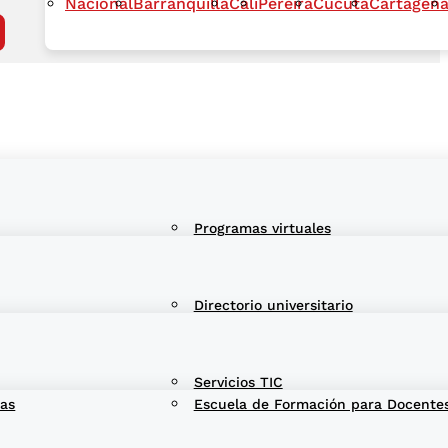
Nacional
Barranquilla
Cali
Pereira
Cúcuta
Cartagen
Programas virtuales
Directorio universitario
Servicios TIC
ras
Escuela de Formación para Docentes 