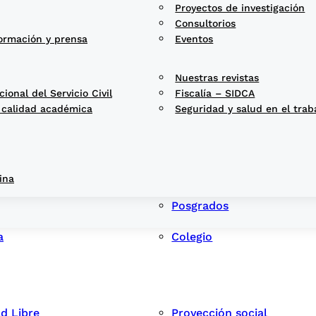
Proyectos de investigación
Consultorios
ormación y prensa
Eventos
Nuestras revistas
onal del Servicio Civil
Fiscalía – SIDCA
 calidad académica
Seguridad y salud en el trab
ina
Posgrados
a
Colegio
ad Libre
Proyección social