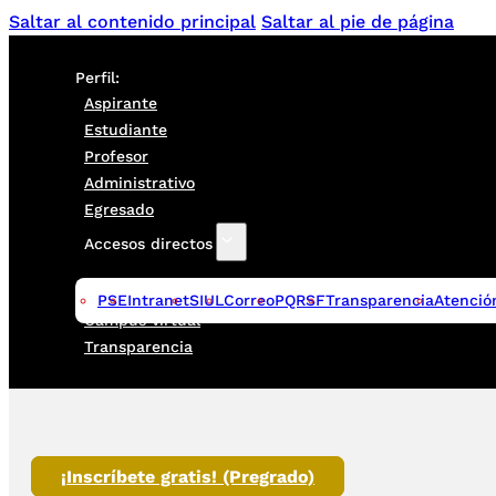
Saltar al contenido principal
Saltar al pie de página
Perfil:
Aspirante
Estudiante
Profesor
Administrativo
Egresado
Accesos directos
PSE
Intranet
SIUL
Correo
PQRSF
Transparencia
Atenció
Campus virtual
Transparencia
¡Inscríbete gratis! (Pregrado)