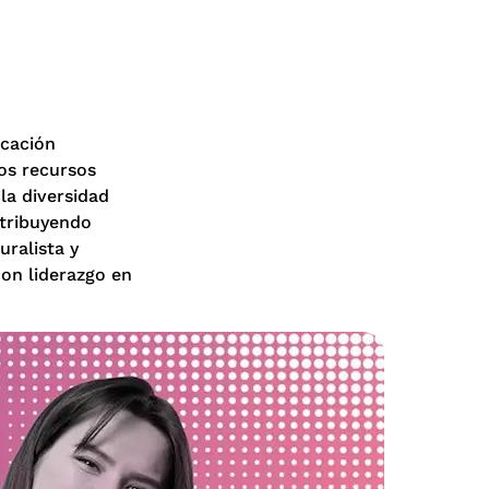
icación
los recursos
 la diversidad
ntribuyendo
ralista y
con liderazgo en