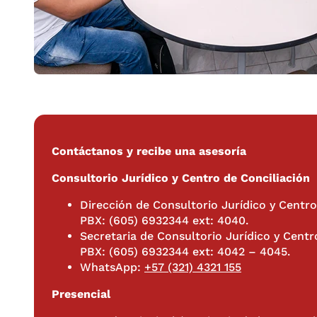
Contáctanos y recibe una asesoría
Consultorio Jurídico y Centro de Conciliación
Dirección de Consultorio Jurídico y Centro
PBX: (605) 6932344 ext: 4040.
Secretaria de Consultorio Jurídico y Centr
PBX: (605) 6932344 ext: 4042 – 4045.
WhatsApp:
+57 (321) 4321 155
Presencial