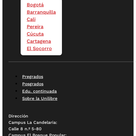
Bogotá
Barranquilla
Cali
Pereira
Cúcuta
Cartagena
El Socorro
Pregrados
Posgrados
Edu. continuada
Sobre la Unilibre
Dirección
Campus La Candelaria:
Calle 8 n.º 5-80
Campus El Bosque Popular: