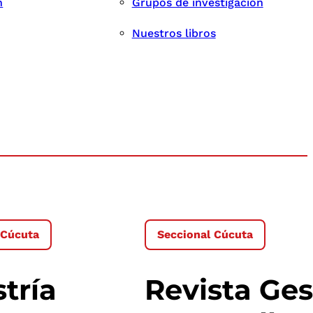
n
Grupos de investigación
Nuestros libros
 Cúcuta
Seccional Cúcuta
tría
Revista Ges