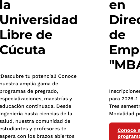
la
en
Universidad
Dire
Libre de
de
Cúcuta
Emp
"MB
¡Descubre tu potencial!
Conoce
nuestra amplia gama de
programas de pregrado,
Inscripcione
especializaciones, maestrías y
para 2026-1
educación continuada. Desde
Tres semest
ingeniería hasta ciencias de la
Modalidad p
salud, nuestra comunidad de
estudiantes y profesores te
Conoce n
espera con los brazos abiertos
program