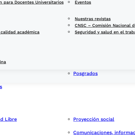
n para Docentes Universitarios
Eventos
Nuestras revistas
CNSC – Comisión Nacional del
 calidad académica
Seguridad y salud en el trab
ina
Posgrados
s
ad Libre
Proyección social
Comunicaciones, informac