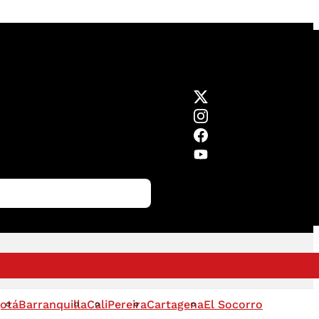
otá
Barranquilla
Cali
Pereira
Cartagena
El Socorro