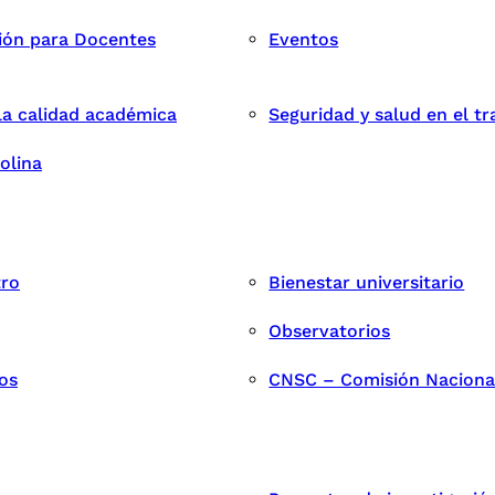
ión para Docentes
Eventos
la calidad académica
Seguridad y salud en el tr
olina
tro
Bienestar universitario
Observatorios
os
CNSC – Comisión Nacional 