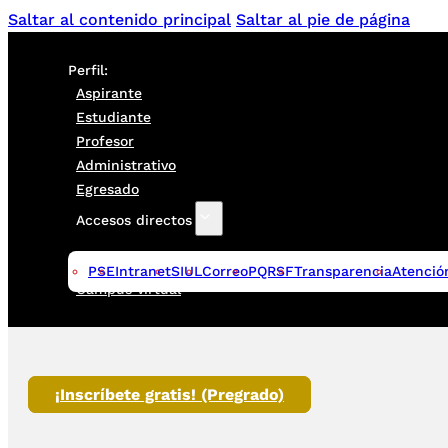
Saltar al contenido principal
Saltar al pie de página
Perfil:
Aspirante
Estudiante
Profesor
Administrativo
Egresado
Accesos directos
PSE
Intranet
SIUL
Correo
PQRSF
Transparencia
Atenció
Campus virtual
¡Inscríbete gratis! (Pregrado)