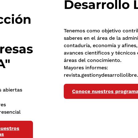
Desarrollo 
cción
Tenemos como objetivo contrib
saberes en el área de la admini
resas
contaduría, economía y afines,
avances científicos y técnicos 
A"
áreas del conocimiento.
Mayores informes:
revista.gestionydesarrollolibr
s abiertas
Conoce nuestros program
res
resencial
uestros
as