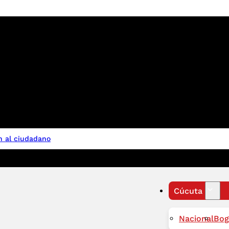
n al ciudadano
Cúcuta
Nacional
Bog