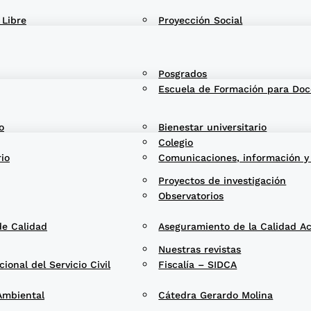
 Libre
Proyección Social
Posgrados
Escuela de Formación para Doc
o
Bienestar universitario
Colegio
rio
Comunicaciones, información y
Proyectos de investigación
Observatorios
de Calidad
Aseguramiento de la Calidad A
Nuestras revistas
onal del Servicio Civil
Fiscalía – SIDCA
Ambiental
Cátedra Gerardo Molina