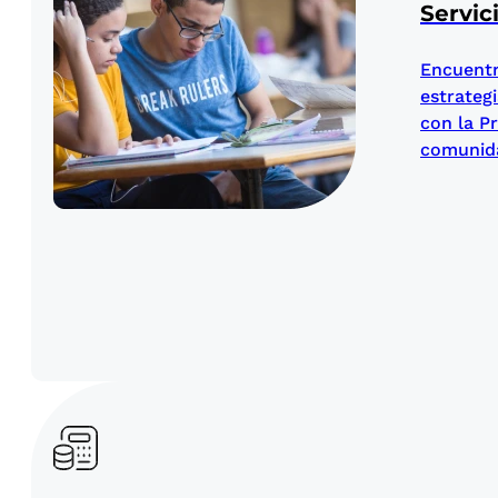
Servic
Encuentr
estrateg
con la P
comunida