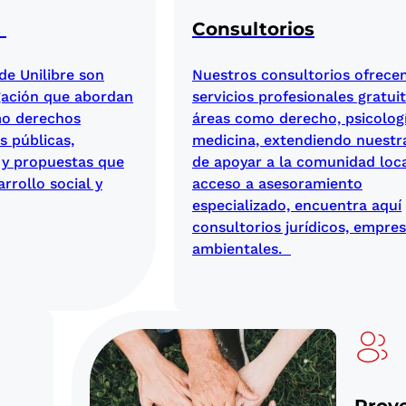
s
Consultorios
de Unilibre son
Nuestros consultorios ofrece
gación que abordan
servicios profesionales gratui
mo derechos
áreas como derecho, psicologí
s públicas,
medicina, extendiendo nuestr
 y propuestas que
de apoyar a la comunidad loc
rrollo social y
acceso a asesoramiento
especializado, encuentra aquí
consultorios jurídicos, empres
ambientales.