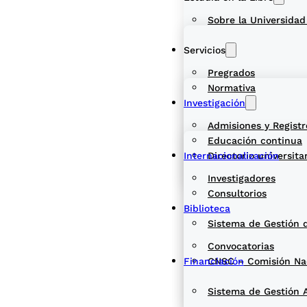
Sobre la Universidad
Servicios
Pregrados
Normativa
Investigación
Admisiones y Registr
Educación continua
Internacionalización
Directorio universita
Investigadores
Consultorios
Biblioteca
Sistema de Gestión 
Convocatorias
Financiación
CNSC – Comisión Naci
Sistema de Gestión 