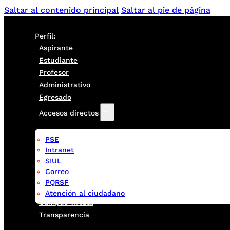
Saltar al contenido principal
Saltar al pie de página
Perfil:
Aspirante
Estudiante
Profesor
Administrativo
Egresado
Accesos directos
PSE
Intranet
SIUL
Correo
PQRSF
Atención al ciudadano
Campus virtual
Transparencia