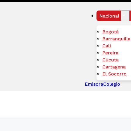
Nacional
Bogotá
Barranquilla
Cali
Pereira
Cúcuta
Cartagena
El Socorro
Emisora
Colegio