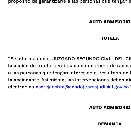
propósito de garantizarle a las personas que tengan i
AUTO ADMISORIO
TUTELA
“Se informa que el JUZGADO SEGUNDO CIVIL DEL CIRC
la acción de tutela identificada con número de radic
a las personas que tengan interés en el resultado de
la accionante. Así mismo, las intervenciones deben di
electrónico
cserejeccbta@cendoj.ramajudicial.gov.co
.
AUTO ADMISORIO
DEMANDA