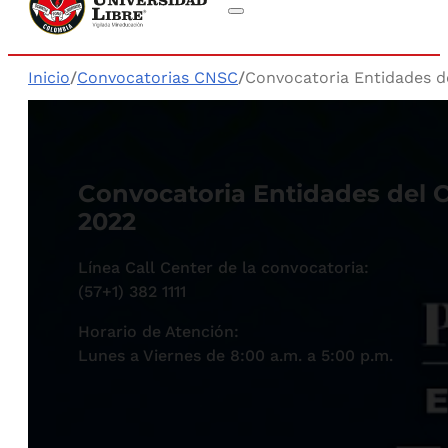
Inicio
/
Convocatorias CNSC
/
Convocatoria Entidades d
Convocatoria Entidades del 
2022
Línea Call Center de la convocatoria:
(57+1) 382 1111
Horario de Atención:
Lunes a Viernes de 8:00 a.m. a 5:00 p.m.