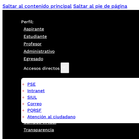
Saltar al contenido principal
Saltar al pie de página
Perfil:
Aspirante
Estudiante
Profesor
Administrativo
Egresado
Accesos directos
PSE
Intranet
SIUL
Correo
PQRSF
Atención al ciudadano
Campus virtual
Transparencia