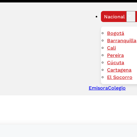
Nacional
Bogotá
Barranquilla
Cali
Pereira
Cúcuta
Cartagena
El Socorro
Emisora
Colegio