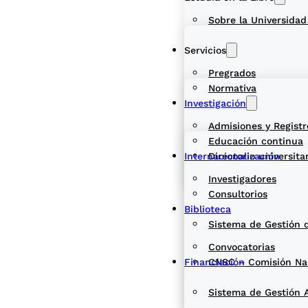
Sobre la Universidad
Servicios
Pregrados
Normativa
Investigación
Admisiones y Registr
Educación continua
Internacionalización
Directorio universita
Investigadores
Consultorios
Biblioteca
Sistema de Gestión 
Convocatorias
Financiación
CNSC – Comisión Naci
Sistema de Gestión 