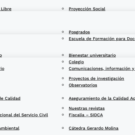
 Libre
Proyección Social
Posgrados
Escuela de Formación para Doc
o
Bienestar universitario
Colegio
rio
Comunicaciones, información y
Proyectos de investigación
Observatorios
de Calidad
Aseguramiento de la Calidad A
Nuestras revistas
onal del Servicio Civil
Fiscalía – SIDCA
Ambiental
Cátedra Gerardo Molina